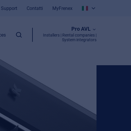
Support
Contatti
MyFrenex
Italiano
Pro AVL
English
ces
Installers | Rental companies |
System integrators