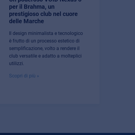
per il Brahma, un
Cent
prestigioso club nel cuore
Gars
delle Marche
azie
dell
Il design minimalista e tecnologico
Grazi
è frutto di un processo estetico di
illum
semplificazione, volto a rendere il
siste
club versatile e adatto a molteplici
conso
utilizzi.
nel m
Scopri di più »
attre
Scopr