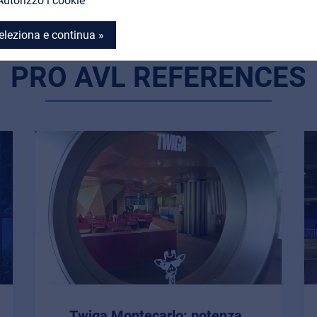
Autorizzo i cookie
eleziona e continua »
DAI UN'OCCHIATA A
PRO AVL REFERENCES
Twiga Montecarlo: potenza