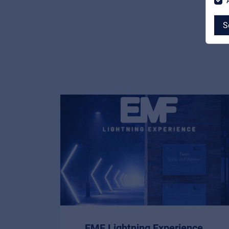
S
MyFrenex
Cookie information
Privacy
© 2026 Frenexport SpA
EMF Lightning Experience