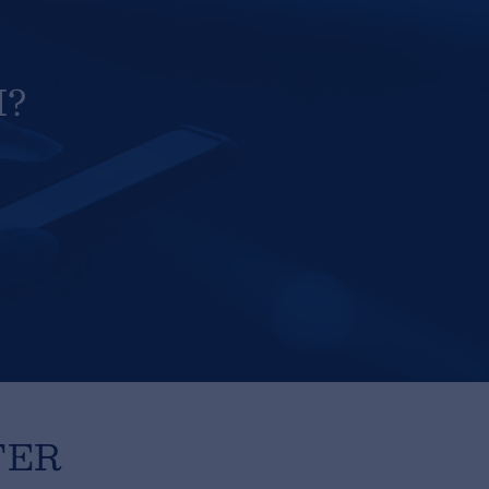
I?
TER