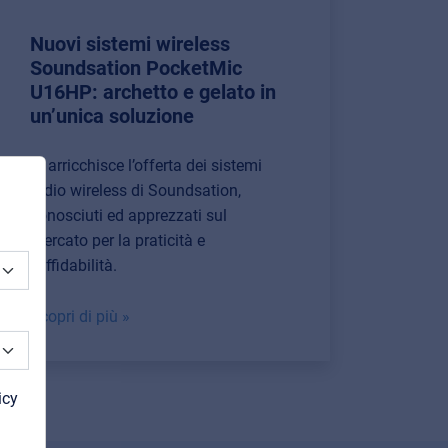
Nuovi sistemi wireless
Soundsation PocketMic
U16HP: archetto e gelato in
un’unica soluzione
Si arricchisce l’offerta dei sistemi
radio wireless di Soundsation,
conosciuti ed apprezzati sul
mercato per la praticità e
l’affidabilità.
Scopri di più »
icy