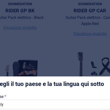
SOUNDSATION
SOUNDSATION
RIDER GP BK
RIDER GP CAR
itar Pack elettrico - Black
Guitar Pack elettrico - Ca
Apple Red
Visualizza prodotto
Visualizza prodotto
Music Retail
For Music retailers | Musicians & bands | Music schools
Pro AVL
Installers | Rental companies | System integrators
egli il tuo paese e la tua lingua qui sotto
Chi Siamo
se
Downloads
Cataloghi