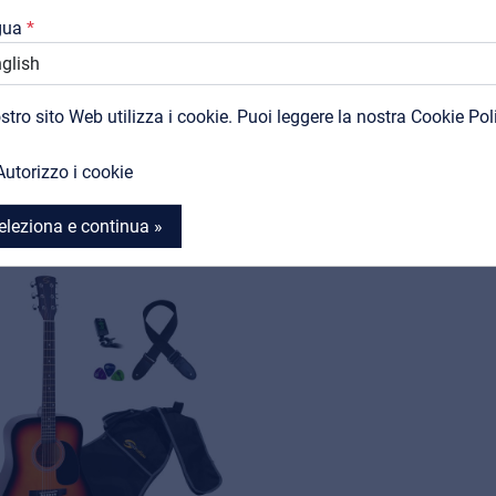
gua
Support
SOUNDSATION
SOUNDSATION
Contatti
RIDER GP VW
YOSEMITE-BUN-B
ostro sito Web utilizza i cookie. Puoi leggere la nostra Cookie Pol
tar Pack elettrico - Vintage
Bundle acustico
MyFrenex
White
Visualizza prodotto
Autorizzo i cookie
Visualizza prodotto
eleziona e continua »