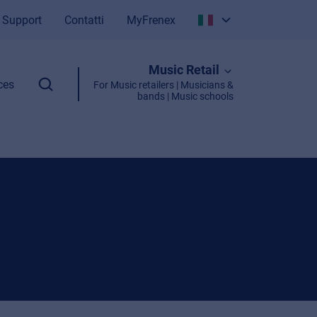
Support
Contatti
MyFrenex
Italiano
Music Retail
English
ces
For Music retailers | Musicians &
bands | Music schools