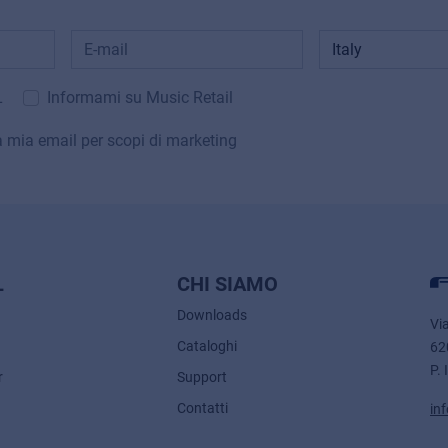
L
Informami su Music Retail
la mia email per scopi di marketing
L
CHI SIAMO
Downloads
Vi
Cataloghi
62
P. 
r
Support
Contatti
in