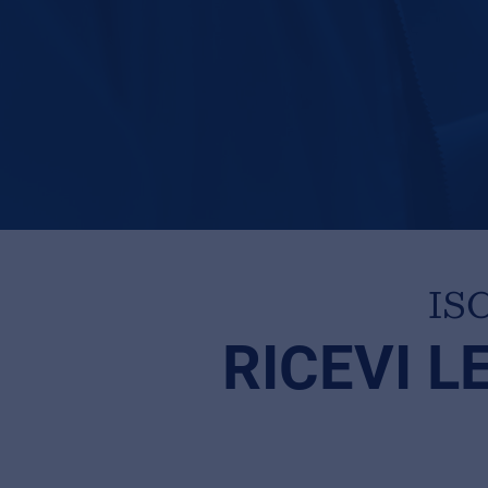
IS
RICEVI L