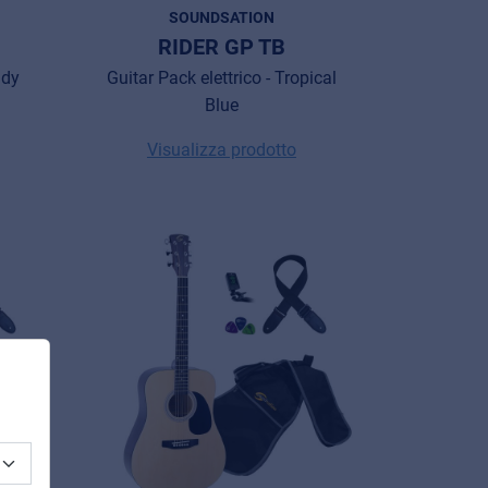
SOUNDSATION
RIDER GP TB
ndy
Guitar Pack elettrico - Tropical
Blue
Visualizza prodotto