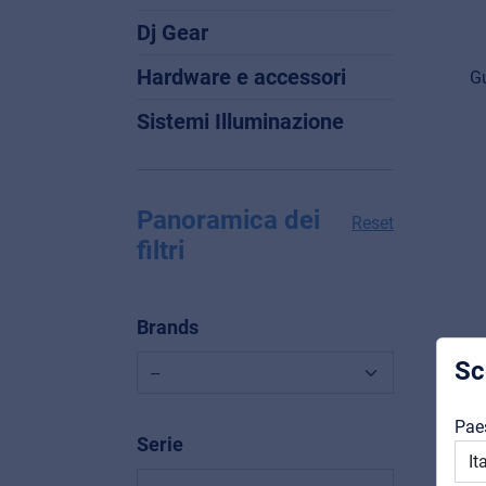
Dj Gear
Hardware e accessori
Gu
Sistemi Illuminazione
Panoramica dei
Reset
filtri
Brands
Sc
Pae
Serie