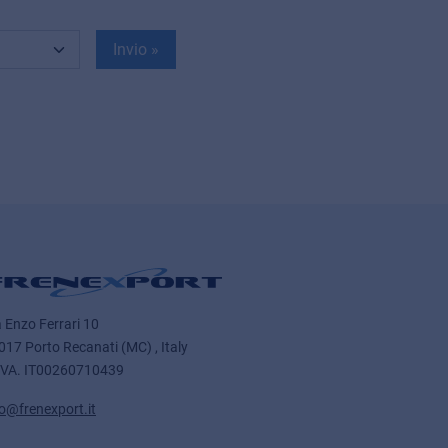
Invio »
a Enzo Ferrari 10
017 Porto Recanati (MC) , Italy
IVA.
IT00260710439
fo@frenexport.it