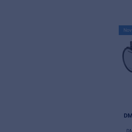
Nov
DM
DM