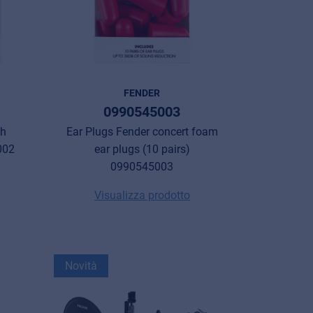
FENDER
0990545003
gh
Ear Plugs Fender concert foam
002
ear plugs (10 pairs)
0990545003
Visualizza prodotto
Novità