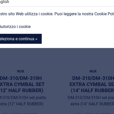
ità
Novità
Contatti
ostro sito Web utilizza i cookie. Puoi leggere la nostra Cookie Pol
MyFrenex
Autorizzo i cookie
eleziona e continua »
NUX
NUX
DM-310/DM-310H
DM-310/DM-310
XTRA CYMBAL SET
EXTRA CYMBAL S
(12" HALF RUBBER)
(14" HALF RUBBER
-310/DM-310H set piatto
DM-310/DM-310H set pia
xtra (12" HALF RUBBER)
extra (14" HALF RUBBE