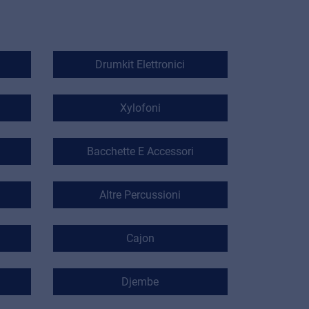
Drumkit Elettronici
Xylofoni
Bacchette E Accessori
Altre Percussioni
Cajon
Djembe