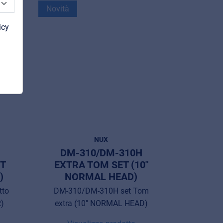
Novità
icy
NUX
H
DM-310/DM-310H
ET
EXTRA TOM SET (10"
)
NORMAL HEAD)
tto
DM-310/DM-310H set Tom
R)
extra (10" NORMAL HEAD)