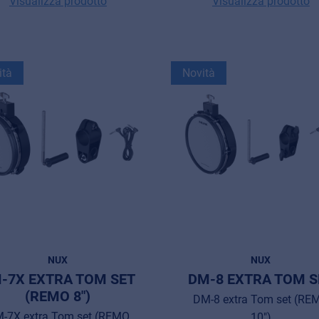
Visualizza prodotto
Visualizza prodotto
ità
Novità
NUX
NUX
-7X EXTRA TOM SET
DM-8 EXTRA TOM S
(REMO 8")
DM-8 extra Tom set (RE
-7X extra Tom set (REMO
10")