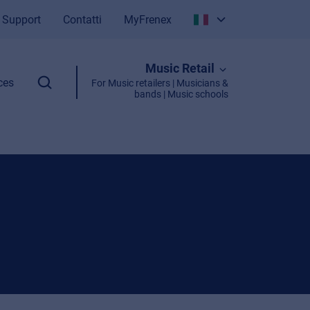
Support
Contatti
MyFrenex
Italiano
Music Retail
English
ces
For Music retailers | Musicians &
bands | Music schools