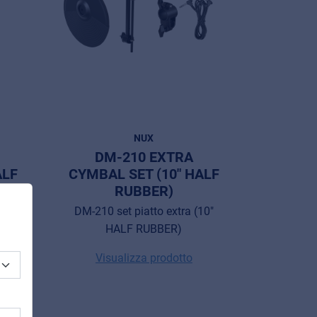
NUX
DM-210 EXTRA
ALF
CYMBAL SET (10" HALF
RUBBER)
10"
DM-210 set piatto extra (10"
HALF RUBBER)
Visualizza prodotto