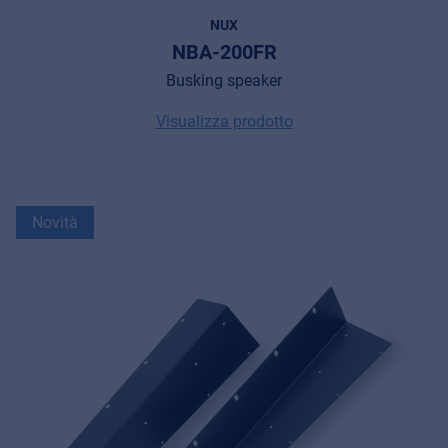
MyFrenex
NUX
NBA-200FR
Cookie information
Busking speaker
Privacy
Visualizza prodotto
© 2026 Frenexport SpA
Novità