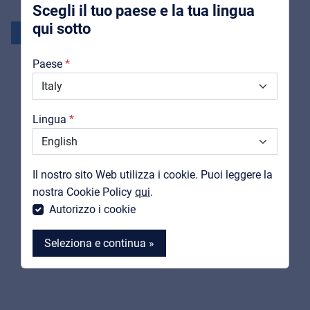
Scegli il tuo paese e la tua lingua
qui sotto
Novità
Chi Siamo
Paese
Downloads
Cataloghi
Lingua
Support
Contatti
Il nostro sito Web utilizza i cookie. Puoi leggere la
MyFrenex
nostra Cookie Policy
qui
.
Autorizzo i cookie
Seleziona e continua »