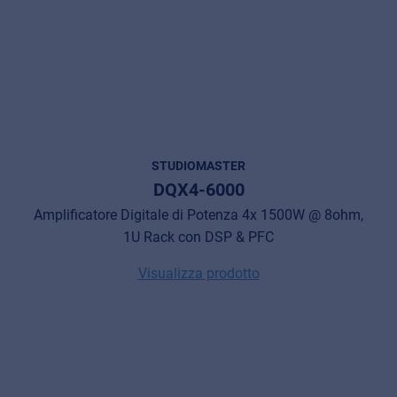
STUDIOMASTER
DQX4-6000
Amplificatore Digitale di Potenza 4x 1500W @ 8ohm,
1U Rack con DSP & PFC
Visualizza prodotto
Music Retail
For Music retailers | Musicians & bands |
Music schools