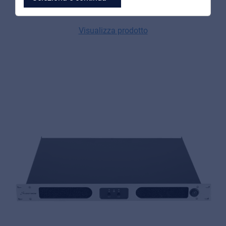
1U Rack con DSP & PFC
Visualizza prodotto
MyFrenex
Cookie information
Privacy
© 2026 Frenexport SpA