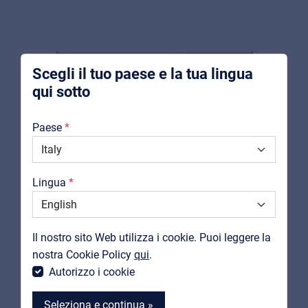
Pro AVL
Installers | Rental companies | System
integrators
Scegli il tuo paese e la tua lingua
qui sotto
Chi Siamo
Paese
Downloads
Cataloghi
Lingua
Support
Contatti
Il nostro sito Web utilizza i cookie. Puoi leggere la
MyFrenex
nostra Cookie Policy
qui
.
STUDIOMASTER
Autorizzo i cookie
DQX4-8000
Amplificatore Digitale di Potenza 4x 2000W @ 8ohm,
Seleziona e continua »