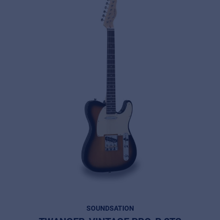
Music Retail
For Music retailers | Musicians & bands |
Music schools
SOUNDSATION