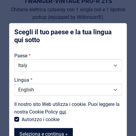
TWANGER-VINTAGE PRO-R 2TS
Pro AVL
Chitarra elettrica cutaway con 1 single coil e 1 lipstick
Installers | Rental companies | System
integrators
pickup (equipped by Wilkinson®)
Visualizza prodotto
Scegli il tuo paese e la tua lingua
qui sotto
Chi Siamo
Paese
Downloads
Cataloghi
Lingua
Support
Contatti
Il nostro sito Web utilizza i cookie. Puoi leggere la
MyFrenex
nostra Cookie Policy
qui
.
Autorizzo i cookie
Seleziona e continua »