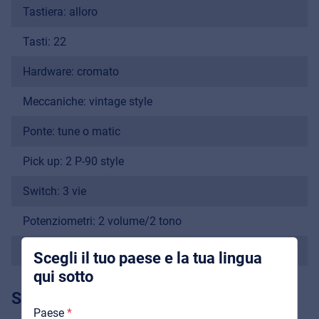
Tastiera: alloro
Tasti: 22
Hardware: cromato
Meccaniche: vintage style
Music Retail
Ponte: tune o matic
For Music retailers | Musicians & bands |
Music schools
Pick up: 2 P-90 style
Pro AVL
Switch: 3 vie
Installers | Rental companies | System
Potenziometri: 2 volume/2 tono
integrators
Più
Scegli il tuo paese e la tua lingua
qui sotto
SPECIFICHE
Chi Siamo
Paese