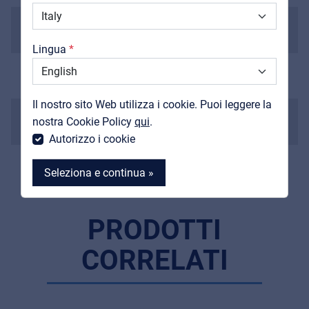
Downloads
Radius
Cataloghi
380 mm (15")
Lingua
Support
Scala
628 mm
Contatti
Il nostro sito Web utilizza i cookie. Puoi leggere la
Nut
MyFrenex
nostra Cookie Policy
qui
.
43 mm
Autorizzo i cookie
Seleziona e continua »
PRODOTTI
CORRELATI
MyFrenex
Cookie information