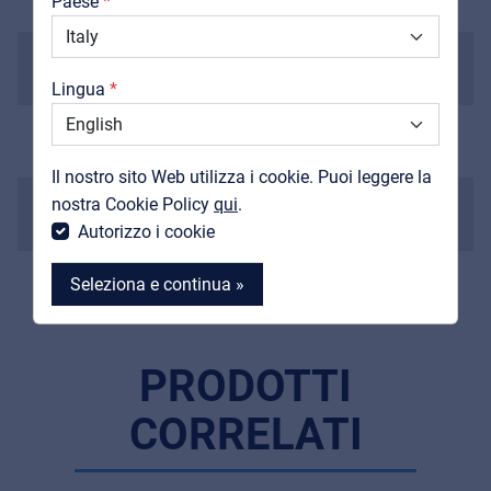
Paese
Downloads
Scala
Cataloghi
628 mm
Lingua
Support
Radius
Contatti
380 mm (15")
Il nostro sito Web utilizza i cookie. Puoi leggere la
MyFrenex
Nut
nostra Cookie Policy
qui
.
43 mm
Autorizzo i cookie
Seleziona e continua »
PRODOTTI
MyFrenex
CORRELATI
Cookie information