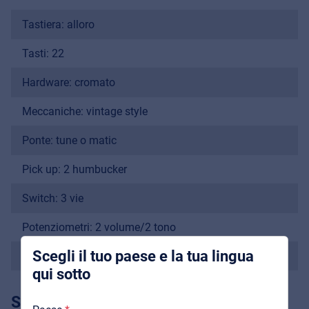
Tastiera: alloro
Tasti: 22
Hardware: cromato
Meccaniche: vintage style
Music Retail
For Music retailers | Musicians & bands |
Ponte: tune o matic
Music schools
Pick up: 2 humbucker
Pro AVL
Switch: 3 vie
Installers | Rental companies | System
integrators
Potenziometri: 2 volume/2 tono
Scegli il tuo paese e la tua lingua
Più
qui sotto
Chi Siamo
SPECIFICHE