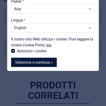
Paese
Downloads
Scala
Cataloghi
628 mm
Lingua
Support
Radius
Contatti
380 mm (15")
Il nostro sito Web utilizza i cookie. Puoi leggere la
MyFrenex
nostra Cookie Policy
qui
.
Nut
Autorizzo i cookie
43 mm
Seleziona e continua »
PRODOTTI
MyFrenex
CORRELATI
Cookie information