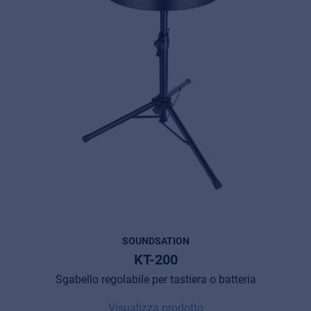
Music Retail
For Music retailers | Musicians & bands |
Music schools
SOUNDSATION
KT-200
Pro AVL
Sgabello regolabile per tastiera o batteria
Installers | Rental companies | System
integrators
Visualizza prodotto