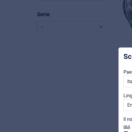
Serie
Sc
L
Pae
M
Lin
Il n
qui
.