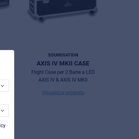
SOUNDSATION
AXIS IV MKII CASE
ad
Flight Case per 2 Barre a LED
AXIS IV & AXIS IV MKII
Visualizza prodotto
icy