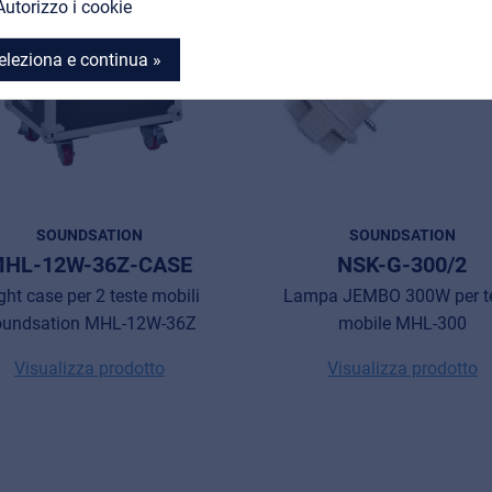
Autorizzo i cookie
eleziona e continua »
SOUNDSATION
SOUNDSATION
HL-12W-36Z-CASE
NSK-G-300/2
ight case per 2 teste mobili
Lampa JEMBO 300W per t
oundsation MHL-12W-36Z
mobile MHL-300
Visualizza prodotto
Visualizza prodotto