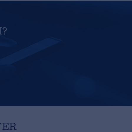
I?
TER