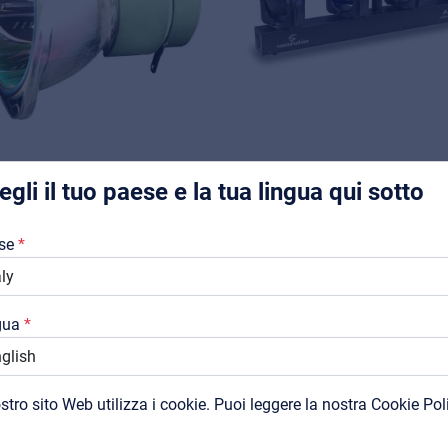
Music Retail
For Music retailers | Musicians & bands | Music schools
Pro AVL
Installers | Rental companies | System integrators
SOUNDSATION
SOUNDSATION
egli il tuo paese e la tua lingua qui sotto
7R-LAMP
AXIS IV MKII
Chi Siamo
ampada 7R Standard per
4x32W RGBW LED 4 He
se
Downloads
HL-230 & MHL-230-MKII
Beam Moving Head
Cataloghi
Visualizza prodotto
Visualizza prodotto
gua
Support
Contatti
ostro sito Web utilizza i cookie. Puoi leggere la nostra Cookie Pol
MyFrenex