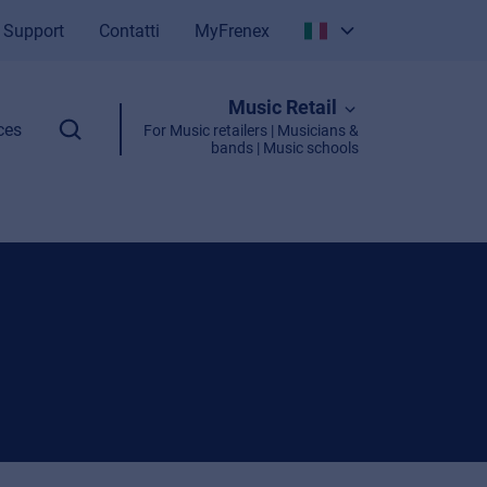
Support
Contatti
MyFrenex
Italiano
Music Retail
English
ces
For Music retailers | Musicians &
bands | Music schools