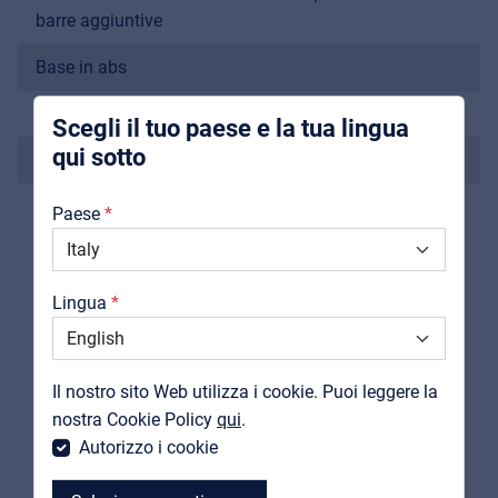
Pro AVL
barre aggiuntive
Installers | Rental companies | System
Base in abs
integrators
Coppia di mallets inclusa
Scegli il tuo paese e la tua lingua
qui sotto
Costruito con materiali di alta qualità
Chi Siamo
Paese
Downloads
Cataloghi
Lingua
PRODOTTI
Support
CORRELATI
Contatti
Il nostro sito Web utilizza i cookie. Puoi leggere la
MyFrenex
nostra Cookie Policy
qui
.
Autorizzo i cookie