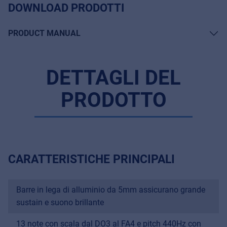
DOWNLOAD PRODOTTI
PRODUCT MANUAL
DETTAGLI DEL
PRODOTTO
CARATTERISTICHE PRINCIPALI
Music Retail
Barre in lega di alluminio da 5mm assicurano grande
For Music retailers | Musicians & bands |
sustain e suono brillante
Music schools
13 note con scala dal DO3 al FA4 e pitch 440Hz con