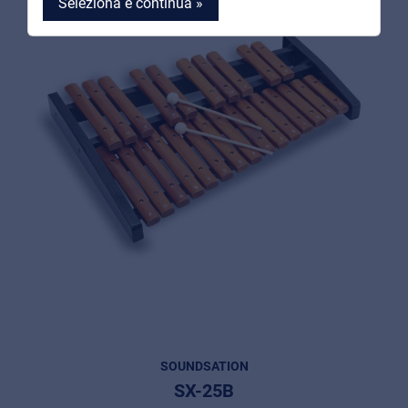
Seleziona e continua »
MyFrenex
Cookie information
Privacy
© 2026 Frenexport SpA
SOUNDSATION
SX-25B