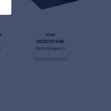
A
ZOMO
0030101946
i
Battle Bridge B-3
Visualizza prodotto