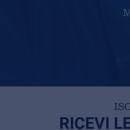
M
IS
RICEVI L