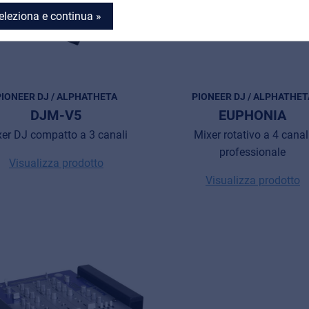
eleziona e continua »
PIONEER DJ / ALPHATHETA
PIONEER DJ / ALPHATHET
DJM-V5
EUPHONIA
er DJ compatto a 3 canali
Mixer rotativo a 4 canal
professionale
Visualizza prodotto
Visualizza prodotto