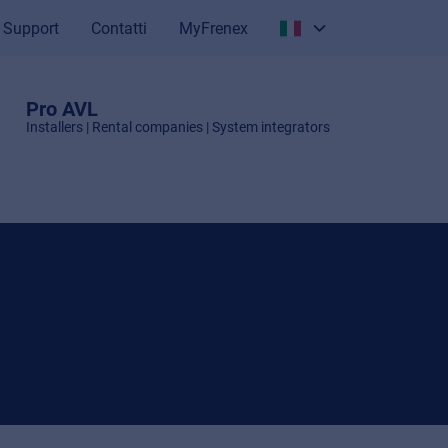
Support
Contatti
MyFrenex
Italiano
English
Pro AVL
Installers | Rental companies | System integrators