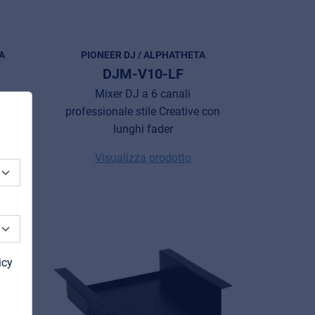
A
PIONEER DJ / ALPHATHETA
DJM-V10-LF
Mixer DJ a 6 canali
professionale stile Creative con
lunghi fader
Visualizza prodotto
icy