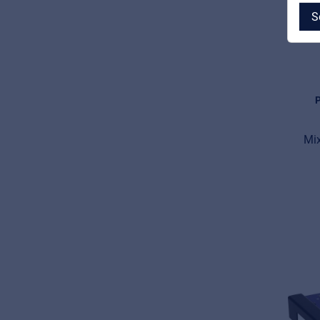
S
MyFrenex
Cookie information
Mix
Privacy
© 2026 Frenexport SpA