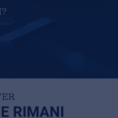
I?
TER
 E RIMANI