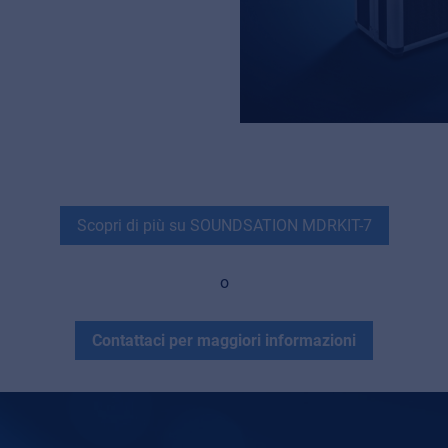
Scopri di più su SOUNDSATION MDRKIT-7
o
Contattaci per maggiori informazioni