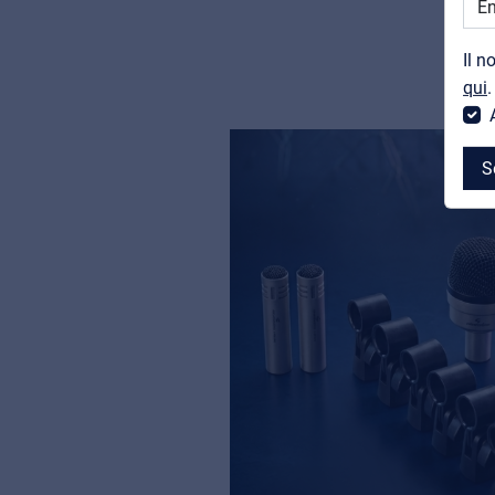
Il n
qui
.
S
MyFrenex
Cookie information
Privacy
© 2026 Frenexport SpA