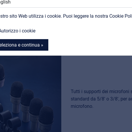
Contatti
ostro sito Web utilizza i cookie. Puoi leggere la nostra Cookie Pol
MyFrenex
Autorizzo i cookie
eleziona e continua »
Tutti i supporti dei microfoni 
standard da 5/8' o 3/8', per ada
microfono.