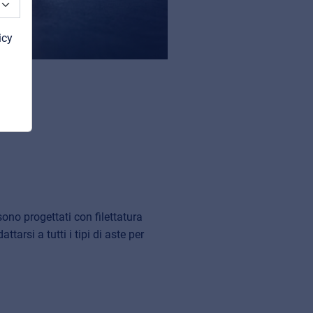
icy
sono progettati con filettatura
ttarsi a tutti i tipi di aste per