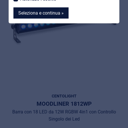
Seleziona e continua »
MyFrenex
Cookie information
Privacy
© 2026 Frenexport SpA
CENTOLIGHT
MOODLINER 1812WP
Barra con 18 LED da 12W RGBW 4in1 con Controllo
Singolo dei Led