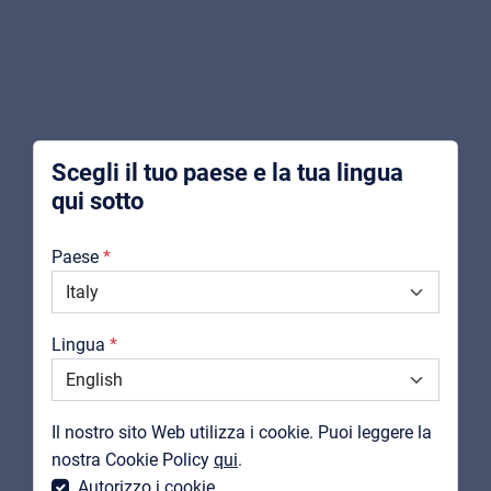
Music schools
Pro AVL
Installers | Rental companies | System
integrators
CENTOLIGHT
Scegli il tuo paese e la tua lingua
MOODLINER 1430WP
qui sotto
Barra Cambia-colori da Esterno con 14x30W Led
Chi Siamo
RGBW 4in1
Paese
Downloads
Visualizza prodotto
Cataloghi
Lingua
Support
Contatti
Il nostro sito Web utilizza i cookie. Puoi leggere la
MyFrenex
nostra Cookie Policy
qui
.
Autorizzo i cookie