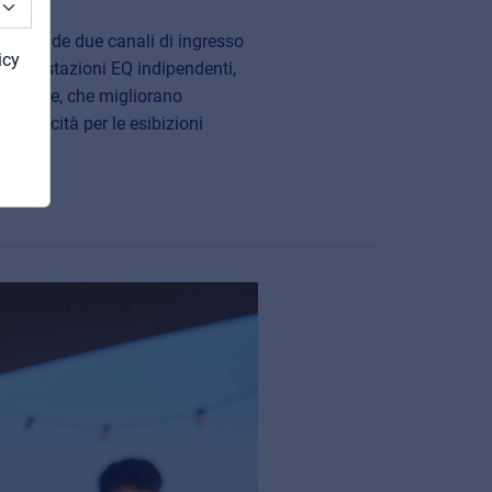
ivo include due canali di ingresso
icy
impostazioni EQ indipendenti,
 digitale, che migliorano
a praticità per le esibizioni