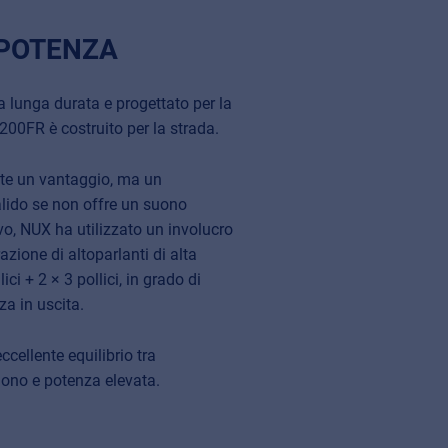
 POTENZA
 a lunga durata e progettato per la
g 200FR è costruito per la strada.
nte un vantaggio, ma un
alido se non offre un suono
o, NUX ha utilizzato un involucro
zione di altoparlanti di alta
ici + 2 × 3 pollici, in grado di
za in uscita.
cellente equilibrio tra
suono e potenza elevata.