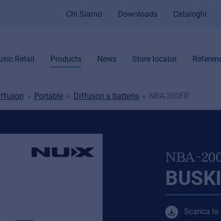
Chi Siamo
Downloads
Cataloghi
sic Retail
Products
News
Store locator
Referen
ffusori
Portable
Diffusori a batteria
NBA-200FR
NBA-20
BUSK
Scarica la