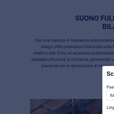
SUONO FUL
BI
Con una risposta in frequenza relativamente 
design offre prestazioni bilanciate sulle
medie e alte. Evita un eccessivo potenziamen
potrebbe offuscare la chiarezza, garantendo u
piacevole per la riproduzione di musica, 
Sc
Pae
Lin