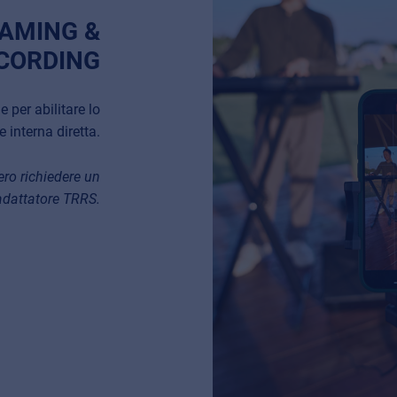
EAMING &
CORDING
 per abilitare lo
e interna diretta.
ero richiedere un
adattatore TRRS.