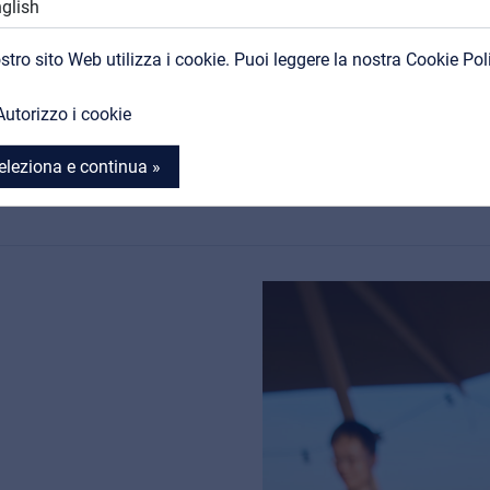
Contatti
Il pannello di controllo intuit
ostro sito Web utilizza i cookie. Puoi leggere la nostra Cookie Pol
completamente analogici con 
MyFrenex
insieme a un effetto riverbero
Autorizzo i cookie
notevolmente la flessibilità e l
all'aperto.
eleziona e continua »