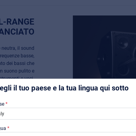
L-RANGE
LANCIATO
Music Retail
For Music retailers | Musicians & bands | Music schools
neutra, il sound
Pro AVL
 frequenze basse,
Installers | Rental companies | System integrators
to dei bassi che
n suono pulito e
strumenti e voci.
egli il tuo paese e la tua lingua qui sotto
Chi Siamo
se
Downloads
CANALI INDIPE
Cataloghi
gua
RIVERBERO IN
Support