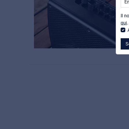
Il n
qui
.
S
MyFrenex
Cookie information
Privacy
© 2026 Frenexport SpA