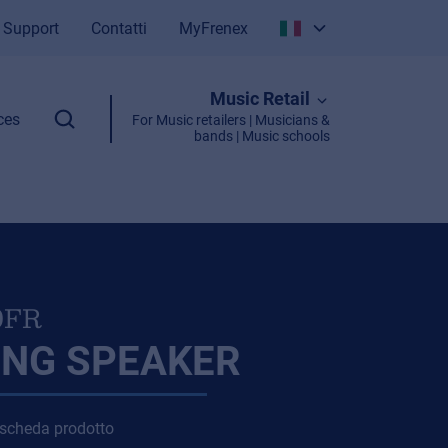
Support
Contatti
MyFrenex
Italiano
Music Retail
English
ces
For Music retailers | Musicians &
bands | Music schools
0FR
ING SPEAKER
 scheda prodotto