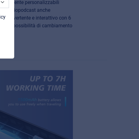
mpletamente personalizzabili
el propriopodcast anche
icy
odo divertente e interattivo con 6
te e 4 possibilità di cambiamento