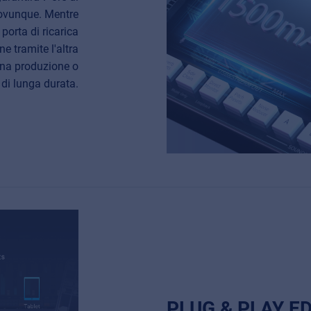
 ovunque. Mentre
 porta di ricarica
 tramite l'altra
una produzione o
di lunga durata.
PLUG & PLAY E