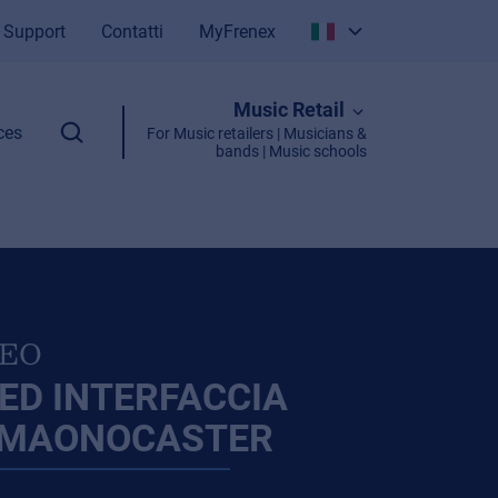
Support
Contatti
MyFrenex
Italiano
Music Retail
English
ces
For Music retailers | Musicians &
bands | Music schools
NEO
ED INTERFACCIA
 MAONOCASTER