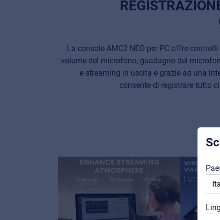
REGISTRAZIONE
La console AMC2 NEO per PC offre controlli 
volume del microfono, guadagno del microfono
e streaming in uscita e grazie ad una inte
consente di registrare tutto c
Sc
Pae
Lin