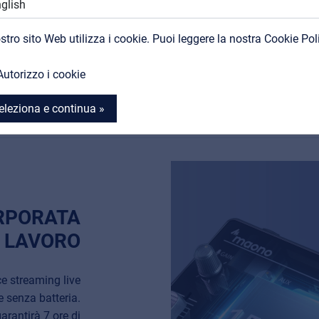
agli utenti. I 3 pad audio co
Contatti
contribuiscono alla unicità d
ostro sito Web utilizza i cookie. Puoi leggere la nostra Cookie Pol
coinvolgendo il pubblico in m
MyFrenex
scene di riverbero preimposta
Autorizzo i cookie
voce.
eleziona e continua »
RPORATA
I LAVORO
e streaming live
e senza batteria.
arantirà 7 ore di