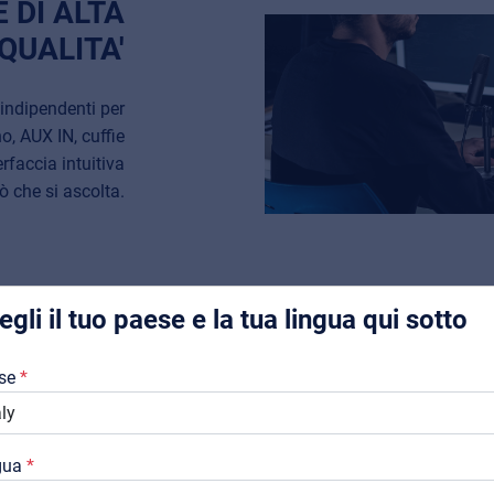
 DI ALTA
QUALITA'
indipendenti per
, AUX IN, cuffie
Music Retail
rfaccia intuitiva
For Music retailers | Musicians & bands | Music schools
iò che si ascolta.
Pro AVL
Installers | Rental companies | System integrators
egli il tuo paese e la tua lingua qui sotto
ATMOSFERA LI
Chi Siamo
STREAMING DI 
se
Downloads
QUALITÀ
Cataloghi
gua
Il collegamento wireless Bluet
Support