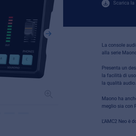
Scarica la
La console aud
alla serie Maon
Presenta un des
la facilità di u
la qualità audio
Maono ha anche r
meglio sia con P
L'AMC2 Neo è dot