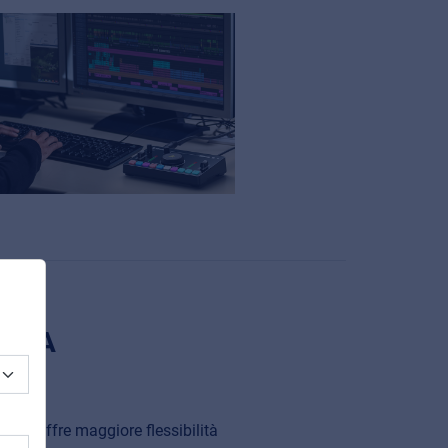
VE
ALTA
ooth offre maggiore flessibilità