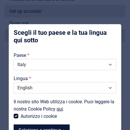
Pro AVL
Set up accurato
Installers | Rental companies | System
integrators
Truss rod
Scegli il tuo paese e la tua lingua
Finitura: red sunburst lucida
qui sotto
Borsa inclusa
Chi Siamo
Paese
Downloads
Cataloghi
Lingua
Support
PRODOTTI
Contatti
CORRELATI
Il nostro sito Web utilizza i cookie. Puoi leggere la
MyFrenex
nostra Cookie Policy
qui
.
Autorizzo i cookie