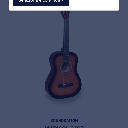
Seleziona e continua »
MyFrenex
Cookie information
Privacy
© 2026 Frenexport SpA
SOUNDSATION