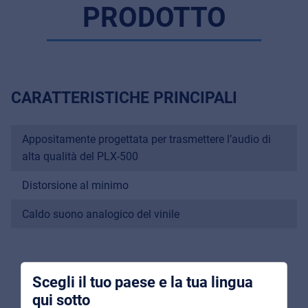
PRODOTTO
CARATTERISTICHE PRINCIPALI
Appositamente progettata per trasmettere l’audio di
Music Retail
alta qualità del PLX-500
For Music retailers | Musicians & bands |
Music schools
Distorsione al minimo
Pro AVL
Caldo suono analogico del vinile
Installers | Rental companies | System
integrators
Scegli il tuo paese e la tua lingua
qui sotto