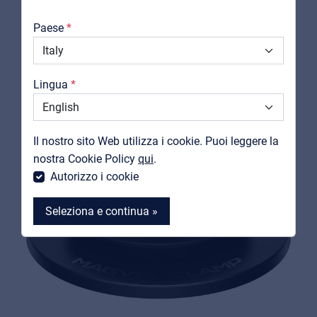
PRODOTTI
Chi Siamo
CORRELATI
Paese
Downloads
Cataloghi
Lingua
Support
Contatti
Il nostro sito Web utilizza i cookie. Puoi leggere la
MyFrenex
nostra Cookie Policy
qui
.
Autorizzo i cookie
Seleziona e continua »
MyFrenex