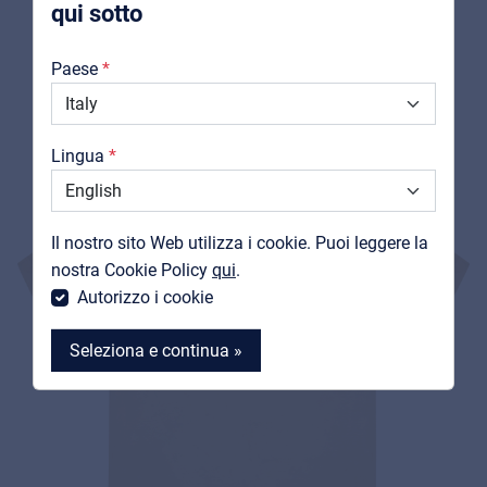
qui sotto
PRODOTTI
Chi Siamo
CORRELATI
Paese
Downloads
Cataloghi
Lingua
Support
Contatti
Il nostro sito Web utilizza i cookie. Puoi leggere la
MyFrenex
nostra Cookie Policy
qui
.
Autorizzo i cookie
Seleziona e continua »
MyFrenex