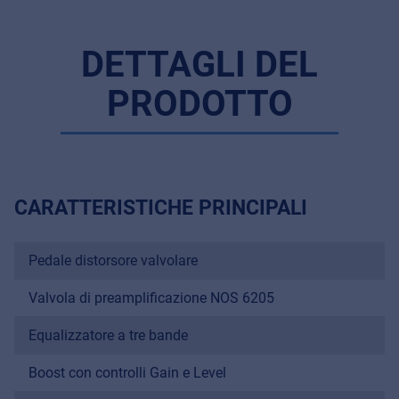
DETTAGLI DEL
PRODOTTO
CARATTERISTICHE PRINCIPALI
Pedale distorsore valvolare
Music Retail
Valvola di preamplificazione NOS 6205
For Music retailers | Musicians & bands |
Music schools
Equalizzatore a tre bande
Pro AVL
Boost con controlli Gain e Level
Installers | Rental companies | System