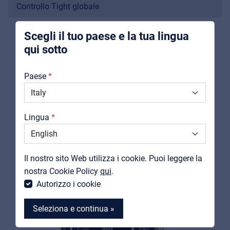
Controllo Tight globale
integrators
Costruzione leggera e robusta in alluminio anodizzato
Scegli il tuo paese e la tua lingua
qui sotto
Chi Siamo
Paese
Downloads
PRODOTTI
Cataloghi
Lingua
CORRELATI
Support
Contatti
Il nostro sito Web utilizza i cookie. Puoi leggere la
MyFrenex
nostra Cookie Policy
qui
.
Autorizzo i cookie
Seleziona e continua »