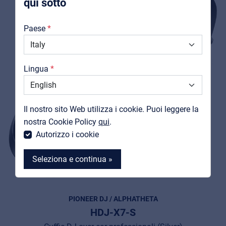
qui sotto
Chi Siamo
Paese
Downloads
Cataloghi
Lingua
Support
Contatti
Il nostro sito Web utilizza i cookie. Puoi leggere la
MyFrenex
nostra Cookie Policy
qui
.
Autorizzo i cookie
Seleziona e continua »
PIONEER DJ / ALPHATHETA
HDJ-X7-S
MyFrenex