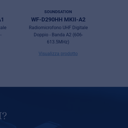
SOUNDSATION
A1
WF-D290HH MKII-A2
WF-D
ale
Radiomicrofono UHF Digitale
Radiomicr
-
Doppio - Banda A2 (606-
mano con
613.5MHz)
Visualizza prodotto
Vis
I?