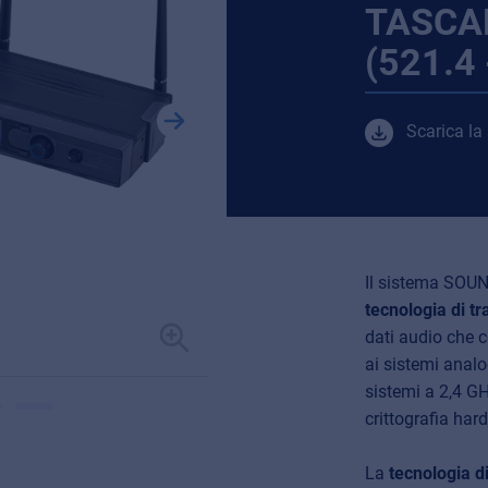
TASCA
(521.4
Scarica la
Il sistema SOU
tecnologia di tr
dati audio che 
ai sistemi analo
sistemi a 2,4 G
crittografia har
La
tecnologia di