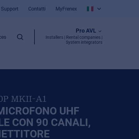
Support
Contatti
MyFrenex
Italiano
Pro AVL
English
ces
Installers | Rental companies |
System integrators
0P MKII-A1
MICROFONO UHF
LE CON 90 CANALI,
ETTITORE