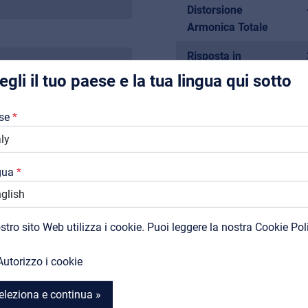
Pro AVL
Distorsione
Installers | Rental companies | System integrators
Armonica Totale
Risposta in
frequenza
egli il tuo paese e la tua lingua qui sotto
 colorati sul ricevitore
Chi Siamo
Livello di uscita
se
audio
Downloads
Dimensioni imballo
Cataloghi
del Sistema
gua
Support
(LxAxP)
Contatti
Peso lordo imballo
ostro sito Web utilizza i cookie. Puoi leggere la nostra Cookie Pol
del Sistema
MyFrenex
Più
Autorizzo i cookie
eleziona e continua »