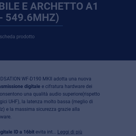
BILE E ARCHETTO A1
 - 549.6MHZ)
 scheda prodotto
NDSATION WF-D190 MKII adotta una nuova
asmissione digitale
e cifratura hardware dei
consentono una qualità audio superiore(rispetto
gici UHF), la latenza molto bassa (meglio di
Hz) e la massima sicurezza grazie alla
dware.
gitale ID a 16bit
evita int...
Leggi di più