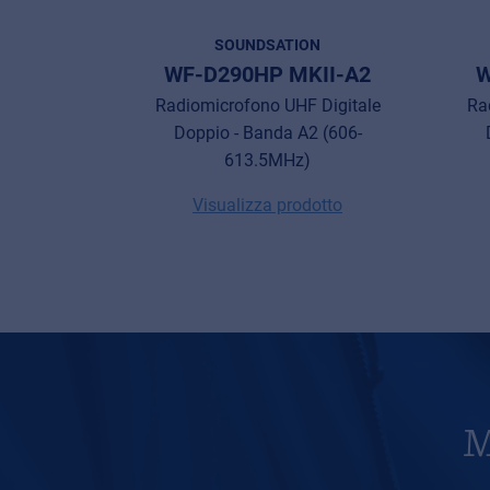
SOUNDSATION
WF-D290HP MKII-A2
W
Radiomicrofono UHF Digitale
Ra
Doppio - Banda A2 (606-
613.5MHz)
Visualizza prodotto
M