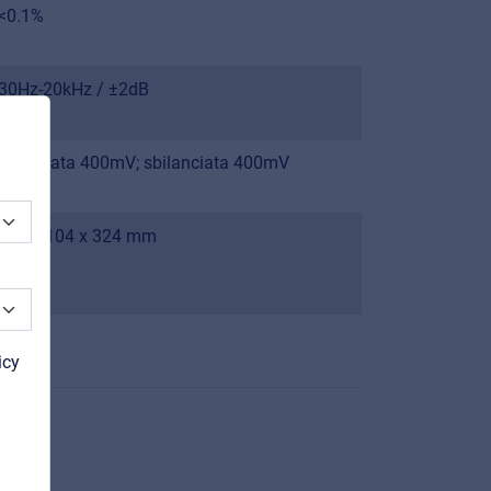
<0.1%
30Hz-20kHz / ±2dB
Bilanciata 400mV; sbilanciata 400mV
436 x 104 x 324 mm
2.5 kg
icy