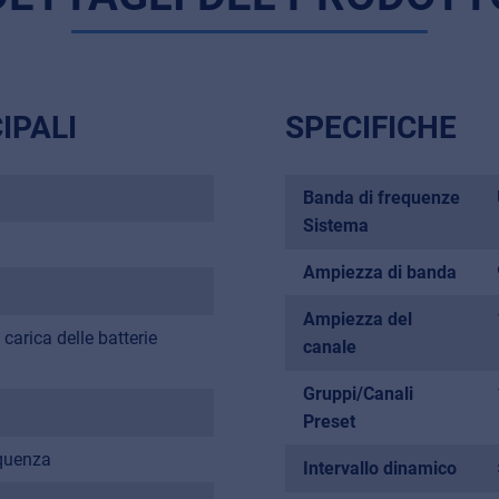
IPALI
SPECIFICHE
Banda di frequenze
Sistema
Ampiezza di banda
Ampiezza del
 carica delle batterie
canale
Gruppi/Canali
Preset
Music Retail
equenza
Intervallo dinamico
For Music retailers | Musicians & bands | Music schools