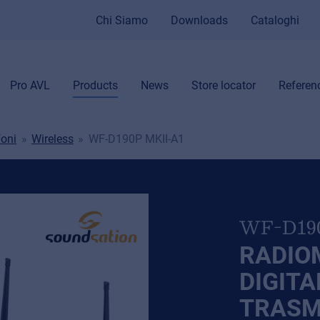
Chi Siamo
Downloads
Cataloghi
Pro AVL
Products
News
Store locator
Referen
foni
Wireless
WF-D190P MKII-A1
WF-D19
RADIO
DIGITA
TRASM