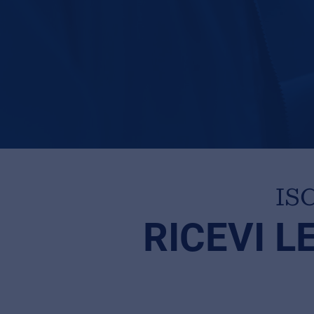
IS
RICEVI L