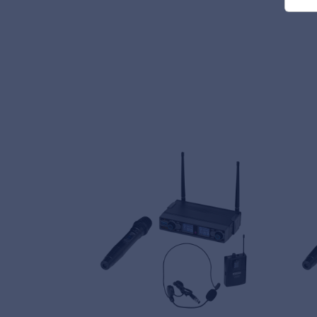
MyFrenex
Cookie information
Privacy
© 2026 Frenexport SpA