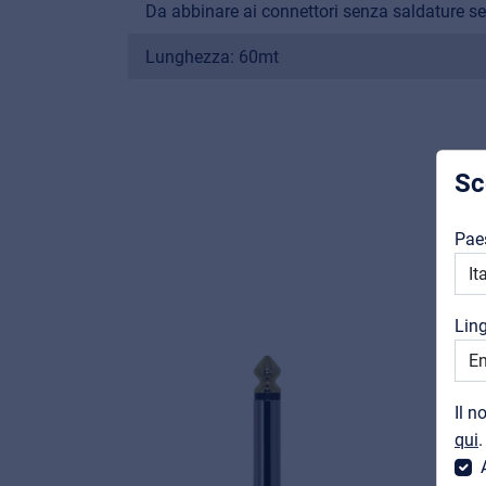
Da abbinare ai connettori senza saldature s
Lunghezza: 60mt
Sc
Pae
Lin
Il n
qui
.