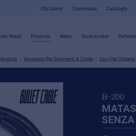
Chi Siamo
Downloads
Cataloghi
sic Retail
Products
News
Store locator
Referen
Musicali
Accessori Per Strumenti A Corda
Cavi Per Chitarr
B-200
MATAS
SENZA