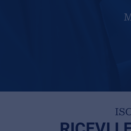
M
IS
RICEVI L