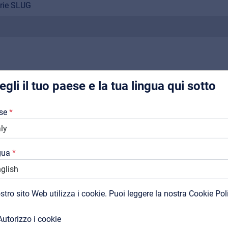
Music Retail
erie SLUG
For Music retailers | Musicians & bands | Music schools
Pro AVL
Installers | Rental companies | System integrators
egli il tuo paese e la tua lingua qui sotto
Chi Siamo
PRODOTTI CORRELATI
se
Downloads
Cataloghi
gua
Support
Contatti
ostro sito Web utilizza i cookie. Puoi leggere la nostra Cookie Pol
MyFrenex
Autorizzo i cookie