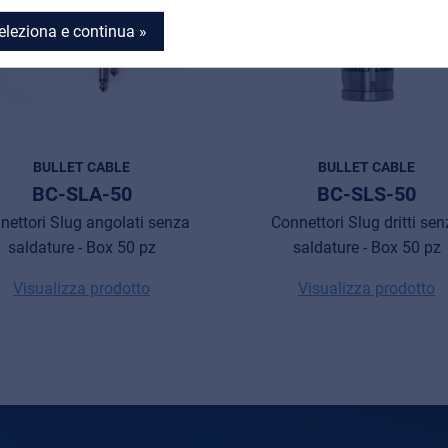
eleziona e continua »
BULLET CABLE
BULLET CABLE
BC-SLA-50
BC-SLS-50
nettori Slug angolati senza
Connettori Slug dritti se
saldature - Box 50 pz
saldature - Box 50 pz
Visualizza prodotto
Visualizza prodotto