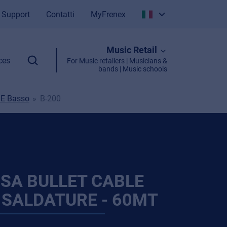
Support
Contatti
MyFrenex
Italiano
Music Retail
English
ces
For Music retailers | Musicians &
bands | Music schools
a E Basso
B-200
SA BULLET CABLE
 SALDATURE - 60MT