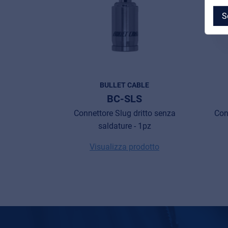
S
MyFrenex
BULLET CABLE
Cookie information
BC-SLS
Connettore Slug dritto senza
Con
Privacy
saldature - 1pz
© 2026 Frenexport SpA
Visualizza prodotto