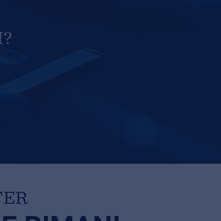
I?
TER