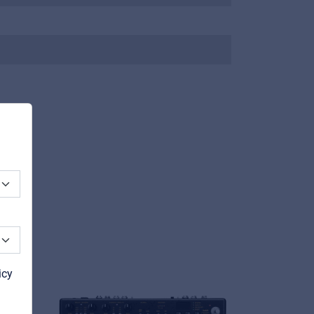
Novità
icy