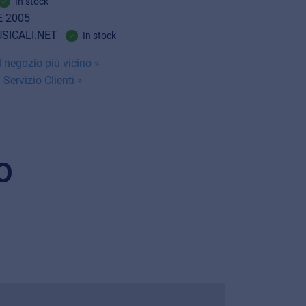
In stock
 2005
SICALI.NET
In stock
 negozio più vicino »
 Servizio Clienti »
O