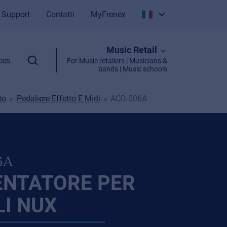
Support
Contatti
MyFrenex
Italiano
Music Retail
English
ces
For Music retailers | Musicians &
bands | Music schools
to
Pedaliere Effetto E Midi
ACD-006A
6A
ENTATORE PER
I NUX