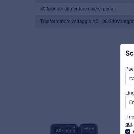
500mA per alimentare diversi pedali
Trasformatore voltaggio AC 100-240V intgra
Sc
Pae
Lin
Il n
qui
.