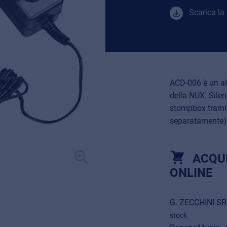
Scarica la
ACD-006 è un ali
della NUX. Sile
stompbox tramit
separatamente)
ACQU
ONLINE
G. ZECCHINI S
stock