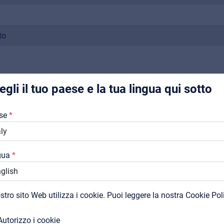
Music Retail
For Music retailers | Musicians & bands | Music schools
Pro AVL
to
Installers | Rental companies | System integrators
egli il tuo paese e la tua lingua qui sotto
Chi Siamo
se
PRODOTTI CORRELATI
Downloads
Cataloghi
gua
Support
Contatti
ostro sito Web utilizza i cookie. Puoi leggere la nostra Cookie Pol
MyFrenex
Autorizzo i cookie