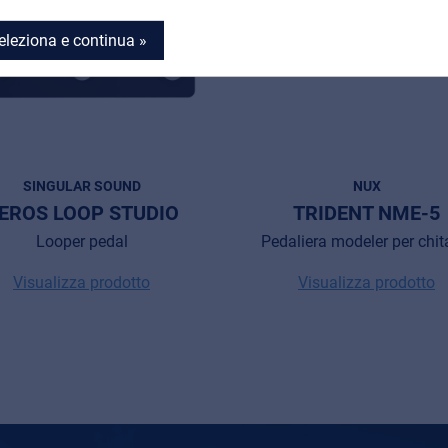
eleziona e continua »
SINGULAR SOUND
NUX
EROS LOOP STUDIO
TRIDENT NME-5
Looper pedal
Pedaliera modeler per chit
Visualizza prodotto
Visualizza prodotto