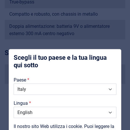
Music Retail
True-bypass
For Music retailers | Musicians & bands |
Compatto e robusto, con chassis in metallo
Music schools
Doppia alimentazione: batteria 9V o alimentatore
Pro AVL
esterno 300 mA centro negativo
Installers | Rental companies | System
integrators
SPECIFICHE
Scegli il tuo paese e la tua lingua
qui sotto
Dimnensioni
Chi Siamo
121 x 77 x 48 mm
Paese
Downloads
Peso
Cataloghi
230 g
Lingua
Support
Contatti
Il nostro sito Web utilizza i cookie. Puoi leggere la