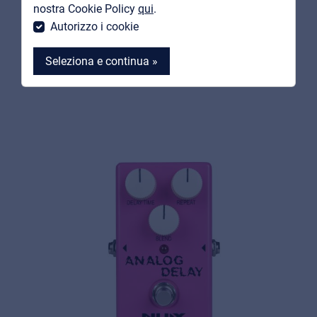
MyFrenex
nostra Cookie Policy
qui
.
PRODOTTI
Autorizzo i cookie
CORRELATI
Seleziona e continua »
MyFrenex
Cookie information
Privacy
© 2026 Frenexport SpA