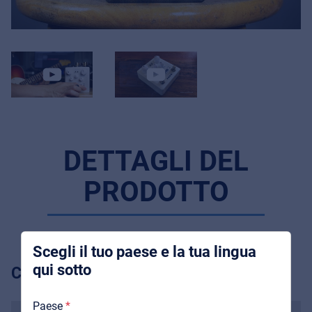
Music Retail
For Music retailers | Musicians & bands |
Music schools
DETTAGLI DEL
Pro AVL
PRODOTTO
Installers | Rental companies | System
integrators
Scegli il tuo paese e la tua lingua
qui sotto
CARATTERISTICHE PRINCIPALI
Chi Siamo
Paese