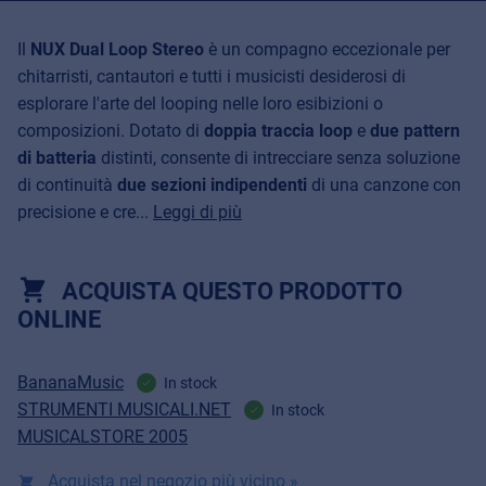
Il
NUX Dual Loop Stereo
è un compagno eccezionale per
chitarristi, cantautori e tutti i musicisti desiderosi di
esplorare l'arte del looping nelle loro esibizioni o
composizioni. Dotato di
doppia traccia loop
e
due pattern
di batteria
distinti, consente di intrecciare senza soluzione
di continuità
due sezioni indipendenti
di una canzone con
precisione e cre...
Leggi di più
ACQUISTA QUESTO PRODOTTO
ONLINE
BananaMusic
In stock
STRUMENTI MUSICALI.NET
In stock
MUSICALSTORE 2005
Acquista nel negozio più vicino »