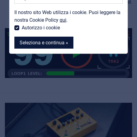
pixel.
Contatti
Il nostro sito Web utilizza i cookie. Puoi leggere la
MyFrenex
nostra Cookie Policy
qui
.
Autorizzo i cookie
Seleziona e continua »
MyFrenex
Cookie information
Privacy
© 2026 Frenexport SpA