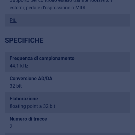
Supporto per controllo esteso tramite footswitch
esterni, pedale d'espressione o MIDI
Più
SPECIFICHE
Frequenza di campionamento
44.1 kHz
Conversione AD/DA
32 bit
Elaborazione
floating point a 32 bit
Numero di tracce
2