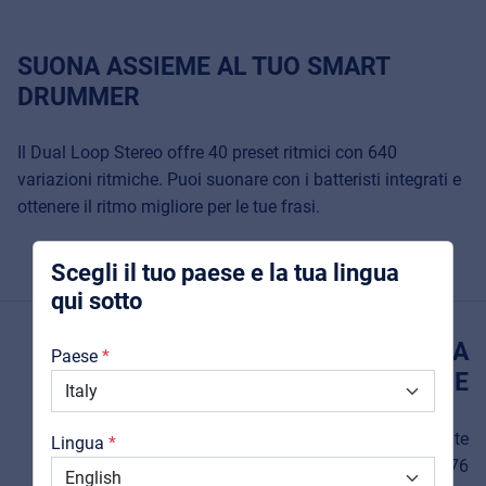
Music Retail
SUONA ASSIEME AL TUO SMART
For Music retailers | Musicians & bands |
DRUMMER
Music schools
Il Dual Loop Stereo offre 40 preset ritmici con 640
Pro AVL
variazioni ritmiche. Puoi suonare con i batteristi integrati e
Installers | Rental companies | System
ottenere il ritmo migliore per le tue frasi.
integrators
Scegli il tuo paese e la tua lingua
qui sotto
Chi Siamo
DISPLAY LCD AD ALTA
Paese
Downloads
DEFINIZIONE
Cataloghi
Il Dual Loop Stereo è equipaggiato con un eccellente
Lingua
Support
display LCD ad alta definizione con risoluzione 960*376